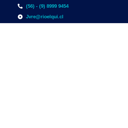
(56) - (9) 8999 9454
Jvre@rioelqui.cl