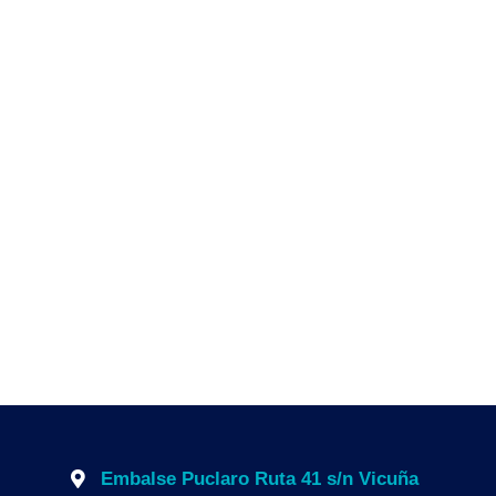
Embalse Puclaro Ruta 41 s/n Vicuña