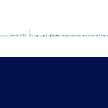
n hasta junio de 2026
Se registran 2 milímetros de precipitación en el sector del Embal