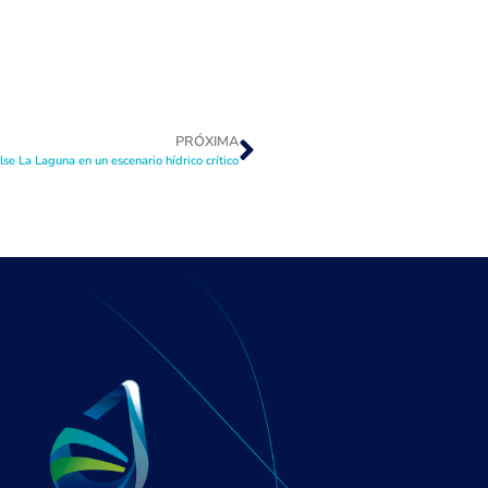
PRÓXIMA
se La Laguna en un escenario hídrico crítico