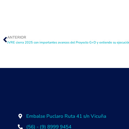
ANTERIOR
JVRE cierra 2025 con importantes avances del Proyecto G+D y extiende su ejecució
Embalse Puclaro Ruta 41 s/n Vicuña
(56) - (9) 8999 9454