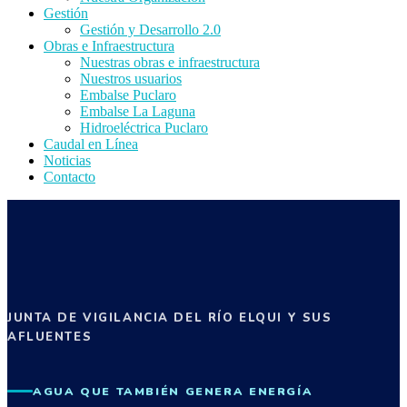
Gestión
Gestión y Desarrollo 2.0
Obras e Infraestructura
Nuestras obras e infraestructura
Nuestros usuarios
Embalse Puclaro
Embalse La Laguna
Hidroeléctrica Puclaro
Caudal en Línea
Noticias
Contacto
JUNTA DE VIGILANCIA DEL RÍO ELQUI Y SUS
AFLUENTES
AGUA QUE TAMBIÉN GENERA ENERGÍA