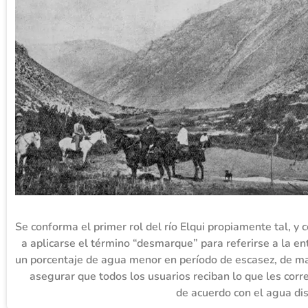
Se conforma el primer rol del río Elqui propiamente tal, y
a aplicarse el término “desmarque” para referirse a la e
un porcentaje de agua menor en período de escasez, de m
asegurar que todos los usuarios reciban lo que les cor
de acuerdo con el agua dis