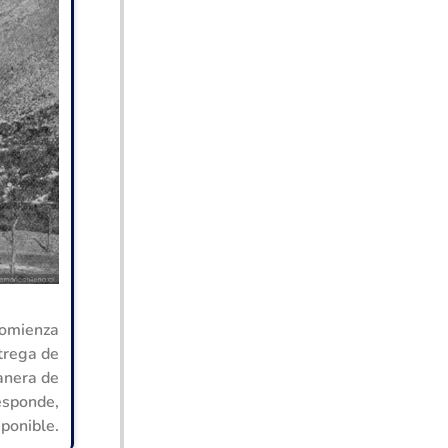
 comienza
ntrega de
anera de
responde,
ponible.