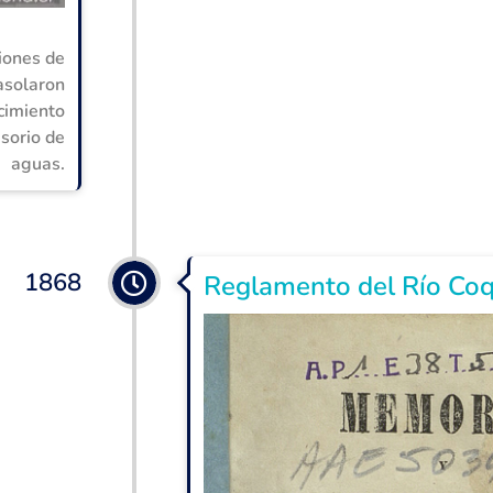
iones de
 asolaron
ecimiento
isorio de
aguas.
1868
Reglamento del Río Co