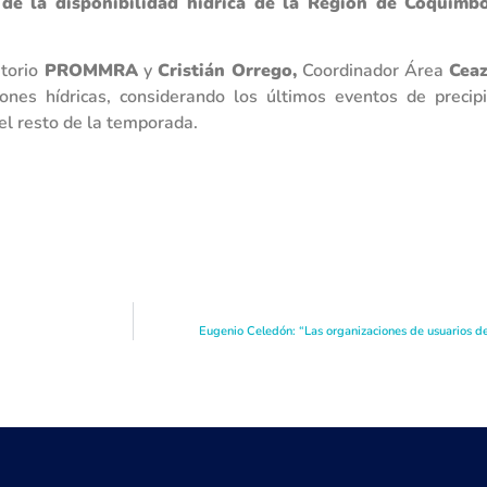
 de la disponibilidad hídrica de la Región de Coquimbo
atorio
PROMMRA
y
Cristián Orrego,
Coordinador Área
Cea
iones hídricas, considerando los últimos eventos de preci
el resto de la temporada.
Eugenio Celedón: “Las organizaciones de usuarios del