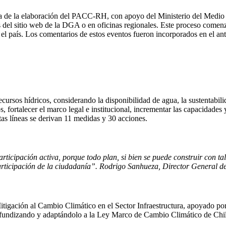
eza de la elaboración del PACC-RH, con apoyo del Ministerio del Medio
 del sitio web de la DGA o en oficinas regionales. Este proceso comenz
el país. Los comentarios de estos eventos fueron incorporados en el ant
cursos hídricos, considerando la disponibilidad de agua, la sustentabil
os, fortalecer el marco legal e institucional, incrementar las capacidades 
as líneas se derivan 11 medidas y 30 acciones.
ticipación activa, porque todo plan, si bien se puede construir con ta
participación de la ciudadanía”. Rodrigo Sanhueza, Director General d
Mitigación al Cambio Climático en el Sector Infraestructura, apoyado p
ofundizando y adaptándolo a la Ley Marco de Cambio Climático de Chile. 