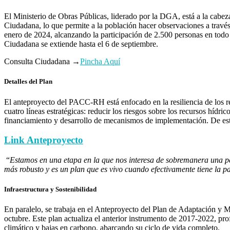
El Ministerio de Obras Públicas, liderado por la DGA, está a la cab
Ciudadana, lo que permite a la población hacer observaciones a través
enero de 2024, alcanzando la participación de 2.500 personas en todo 
Ciudadana se extiende hasta el 6 de septiembre.
Consulta Ciudadana →
Pincha Aquí
Detalles del Plan
El anteproyecto del PACC-RH está enfocado en la resiliencia de los re
cuatro líneas estratégicas: reducir los riesgos sobre los recursos hídric
financiamiento y desarrollo de mecanismos de implementación. De est
Link Anteproyecto
“
Estamos en una etapa en la que nos interesa de sobremanera una par
más robusto y es un plan que es vivo cuando efectivamente tiene la 
Infraestructura y Sostenibilidad
En paralelo, se trabaja en el Anteproyecto del Plan de Adaptación y 
octubre. Este plan actualiza el anterior instrumento de 2017-2022, pr
climático y bajas en carbono, abarcando su ciclo de vida completo.