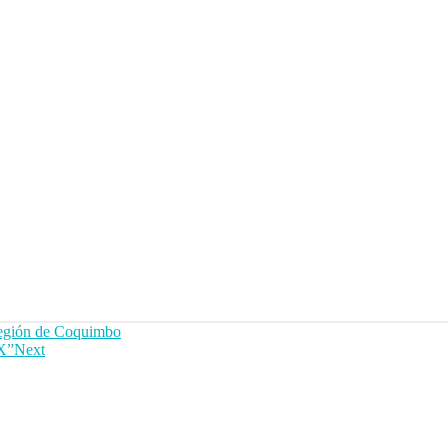
Región de Coquimbo
pX”
Next