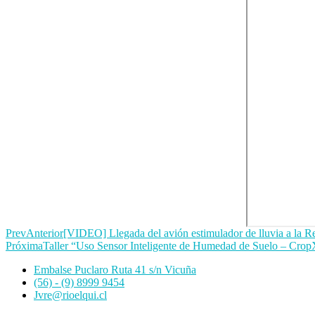
Prev
Anterior
[VIDEO] Llegada del avión estimulador de lluvia a la 
Próxima
Taller “Uso Sensor Inteligente de Humedad de Suelo – Cro
Embalse Puclaro Ruta 41 s/n Vicuña
(56) - (9) 8999 9454
Jvre@rioelqui.cl