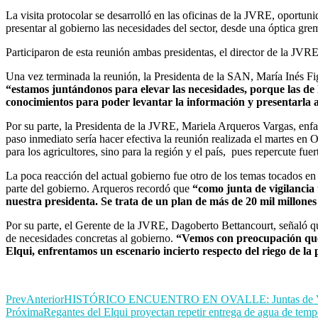
La visita protocolar se desarrolló en las oficinas de la JVRE, oportun
presentar al gobierno las necesidades del sector, desde una óptica gre
Participaron de esta reunión ambas presidentas, el director de la JV
Una vez terminada la reunión, la Presidenta de la SAN, María Inés Figa
“estamos juntándonos para elevar las necesidades, porque las de 
conocimientos para poder levantar la información y presentarla a
Por su parte, la Presidenta de la JVRE, Mariela Arqueros Vargas, enf
paso inmediato sería hacer efectiva la reunión realizada el martes en O
para los agricultores, sino para la región y el país, pues repercute fu
La poca reacción del actual gobierno fue otro de los temas tocados en 
parte del gobierno. Arqueros recordó que
“como junta de vigilancia 
nuestra presidenta. Se trata de un plan de más de 20 mil millone
Por su parte, el Gerente de la JVRE, Dagoberto Bettancourt, señaló qu
de necesidades concretas al gobierno.
“Vemos con preocupación que 
Elqui, enfrentamos un escenario incierto respecto del riego de 
Prev
Anterior
HISTÓRICO ENCUENTRO EN OVALLE: Juntas de Vigilanc
Próxima
Regantes del Elqui proyectan repetir entrega de agua de te