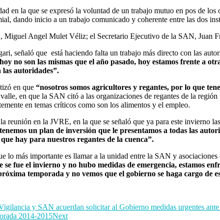
idad en la que se expresó la voluntad de un trabajo mutuo en pos de los
mial, dando inicio a un trabajo comunicado y coherente entre las dos inst
RE, Miguel Angel Mulet Véliz; el Secretario Ejecutivo de la SAN, Juan 
ri, señaló que está haciendo falta un trabajo más directo con las autor
hoy no son las mismas que el año pasado, hoy estamos frente a otra 
 las autoridades”.
atizó en que
“nosotros somos agricultores y regantes, por lo que te
valle, en que la SAN citó a las organizaciones de regantes de la región 
ertemente en temas críticos como son los alimentos y el empleo.
la reunión en la JVRE, en la que se señaló que ya para este invierno la
tenemos un plan de inversión que le presentamos a todas las autori
s que hay para nuestros regantes de la cuenca”.
e lo más importante es llamar a la unidad entre la SAN y asociaciones d
se fue el invierno y no hubo medidas de emergencia, estamos enf
la próxima temporada y no vemos que el gobierno se haga cargo de 
ia y SAN acuerdan solicitar al Gobierno medidas urgentes ante l
mporada 2014-2015
Next