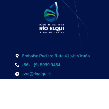
Embalse Puclaro Ruta 41 s/n Vicuña
(56) - (9) 8999 9454
Jvre@rioelqui.cl