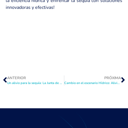
la eficiencia hídrica y enfrentar la sequía con soluciones
innovadoras y efectivas!
ANTERIOR
PRÓXIMA
Un alivio para la sequía: La Junta de Vigilancia del río Elqui logra recuperar 3 millones de metros cúbicos en el embalse Puclaro en un mes
Cambio en el escenario Hídrico: Alivio, pero no Solución