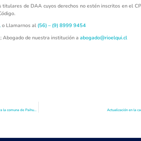
 titulares de DAA cuyos derechos no estén inscritos en el CP
Código.
l
o Llamarnos al
(56) – (9) 8999 9454
; Abogado de nuestra institución a
abogado@rioelqui.cl
CEAZA y PROMMRA entregan análisis preliminar de caudales y precipitaciones para la comuna de Paihuano
Actualización en la c