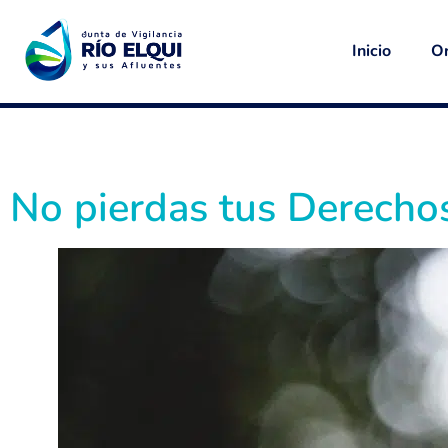
Inicio
Or
No pierdas tus Derech