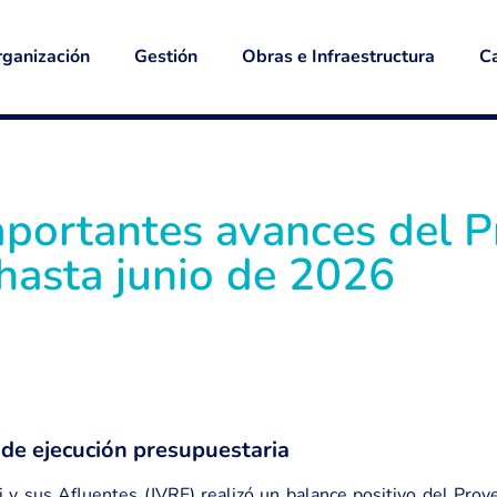
ganización
Gestión
Obras e Infraestructura
Ca
mportantes avances del 
 hasta junio de 2026
de ejecución presupuestaria
i y sus Afluentes (JVRE) realizó un balance positivo del Proye