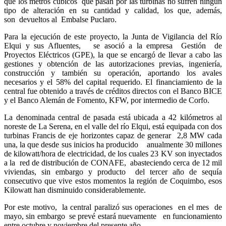
que los metros cúbicos que pasan por las turbinas no sufren ningún
tipo de alteración en su cantidad y calidad, los que, además,
son devueltos al Embalse Puclaro.
Para la ejecución de este proyecto, la Junta de Vigilancia del Río
Elqui y sus Afluentes, se asoció a la empresa Gestión de
Proyectos Eléctricos (GPE), la que se encargó de llevar a cabo las
gestiones y obtención de las autorizaciones previas, ingeniería,
construcción y también su operación, aportando los avales
necesarios y el 58% del capital requerido. El financiamiento de la
central fue obtenido a través de créditos directos con el Banco BICE
y el Banco Alemán de Fomento, KFW, por intermedio de Corfo.
La denominada central de pasada está ubicada a 42 kilómetros al
noreste de La Serena, en el valle del río Elqui, está equipada con dos
turbinas Francis de eje horizontes capaz de generar 2,8 MW cada
una, la que desde sus inicios ha producido anualmente 30 millones
de kilowatt/hora de electricidad, de los cuales 23 KV son inyectados
a la red de distribución de CONAFE, abasteciendo cerca de 12 mil
viviendas, sin embargo y producto del tercer año de sequía
consecutivo que vive estos momentos la región de Coquimbo, esos
Kilowatt han disminuido considerablemente.
Por este motivo, la central paralizó sus operaciones en el mes de
mayo, sin embargo se prevé estará nuevamente en funcionamiento
entre octubre y noviembre del presente año.