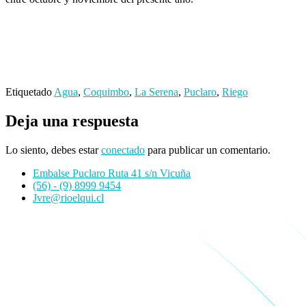
Etiquetado
Agua
,
Coquimbo
,
La Serena
,
Puclaro
,
Riego
Deja una respuesta
Lo siento, debes estar
conectado
para publicar un comentario.
Embalse Puclaro Ruta 41 s/n Vicuña
(56) - (9) 8999 9454
Jvre@rioelqui.cl