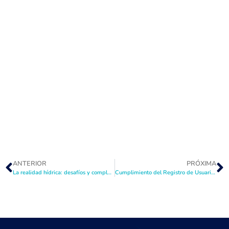
ANTERIOR
PRÓXIMA
La realidad hídrica: desafíos y complejidades en la cuenca
Cumplimiento del Registro de Usuarios: Envío Obligatorio Antes del 31 de Diciembre 2024