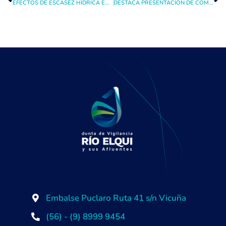
EFECTOS DE ESCASEZ HÍDRICA EN EMBALSES PREOCUPA A JUNTA DE VIGILANCIA RIO ELQUI QUEN INSTA A TRABAJAR EN CONJUNTO SOLUCIONES EFICACES Y EFICIENTES EN EL TIEMPO
DESTACA PRESENTACIÓN DE COMPUERTAS AUTOMATIZADAS EN SEMINARIO INTERNACIONAL DE TELEMETRÍA Y TELECONTROL
Embalse Puclaro Ruta 41 s/n Vicuña
(56) - (9) 8999 9454