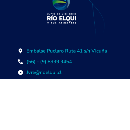
Embalse Puclaro Ruta 41 s/n Vicuña
(56) - (9) 8999 9454
Jvre@rioelqui.cl