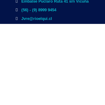
Embalse Puclaro Ruta 41 s/n Vicuña
(56) - (9) 8999 9454
Jvre@rioelqui.cl