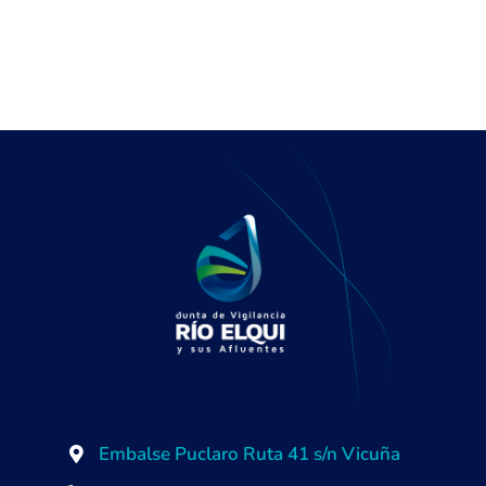
Embalse Puclaro Ruta 41 s/n Vicuña