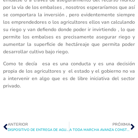
embalse o a través de aseguramiento del recurso hídrico
por la vía de los embalses , nosotros esperaríamos que así
se comportara la inversión , pero evidentemente siempre
los emprendedores o los agricultores ellos van calculando
su riego y van defiendo donde poder ir invirtiendo , lo que
permite los embalses es precisamente asegurar riego y
aumentar la superficie de hectáreaje que permita poder
desarrollar cultivo bajo riego.
Como te decía esa es una conducta y es una decisión
propia de los agricultores y el estado y el gobierno no va
a intervenir en algo que es de libre iniciativa del sector
privado.
ANTERIOR
PRÓXIMA
DISPOSITIVO DE ENTREGA DE AGUA N°2 DEL EMBALSE PUCLARO SUPERA LA PRUEBA DE HERMETICIDAD
A TODA MARCHA AVANZA CONSTRUCCIÓN DE LAS NUEVAS OFICINAS INSTITUCIONALES DE LA JVRE