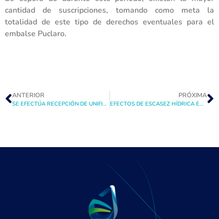
cantidad de suscripciones, tomando como meta la
totalidad de este tipo de derechos eventuales para el
embalse Puclaro.
ANTERIOR
PRÓXIMA
SE EFECTÚA RECEPCIÓN DE UNIFICADO N°10 OTORGANDO UNA EFICIENTE OPORTUNIDAD PARA OPTIMIZAR EL RECURSO HÍDRICO DE ESE SECTOR
EFECTOS DE ESCASEZ HÍDRICA EN EMBALSES PREOCUPA A JUNTA DE VIGILANCIA RIO ELQUI QUEN INSTA A TRABAJAR EN CONJUNTO SOLUCIONES EFICACES Y EFICIENTES EN EL TIEMPO