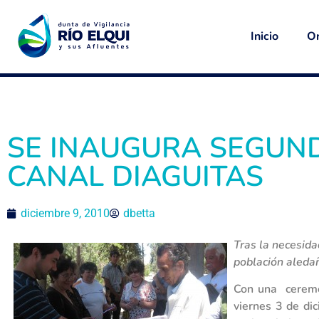
Inicio
Or
SE INAUGURA SEGUND
CANAL DIAGUITAS
diciembre 9, 2010
dbetta
Tras la necesida
población aledañ
Con una ceremon
viernes 3 de di