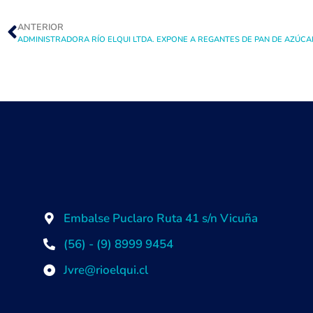
ANTERIOR
Embalse Puclaro Ruta 41 s/n Vicuña
(56) - (9) 8999 9454
Jvre@rioelqui.cl