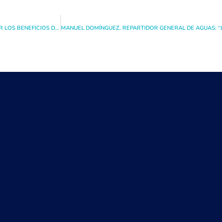
ADMINISTRADORA RÍO ELQUI LTDA. EXPONE A REGANTES DE PAN DE AZÚCAR LOS BENEFICIOS DEL PROGRAMA EFICIENCIA HÍDRICA DE MINERA TECK CDA