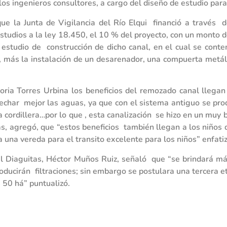
 los ingenieros consultores, a cargo del diseño de estudio para
ue la Junta de Vigilancia del Río Elqui financió a travé
studios a la ley 18.450, el 10 % del proyecto, con un monto 
 estudio de construcción de dicho canal, en el cual se con
, más la instalación de un desarenador, una compuerta met
Gloria Torres Urbina los beneficios del remozado canal lle
ovechar mejor las aguas, ya que con el sistema antiguo se pr
la cordillera…por lo que , esta canalización se hizo en un mu
agregó, que “estos beneficios también llegan a los niños qu
a una vereda para el transito excelente para los niños” enfatiz
al Diaguitas, Héctor Muños Ruiz, señaló que “se brindará má
roducirán filtraciones; sin embargo se postulara una tercera
 50 há” puntualizó.