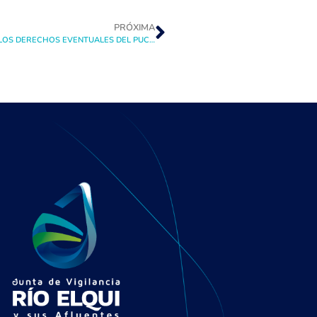
PRÓXIMA
MANUEL DOMÍNGUEZ, REPARTIDOR GENERAL DE AGUAS: “LOS DERECHOS EVENTUALES DEL PUCLARO SÓLO COMPLEMENTAN LA OPERACIÓN DE LOS DERECHOS PERMANENTES DE CADA CANAL”