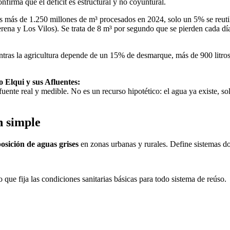
nfirma que el déficit es estructural y no coyuntural.
os más de 1.250 millones de m³ procesados en 2024, solo un 5% se reuti
ena y Los Vilos). Se trata de 8 m³ por segundo que se pierden cada día,
entras la agricultura depende de un 15% de desmarque, más de 900 litro
o Elqui y sus Afluentes:
ente real y medible. No es un recurso hipotético: el agua ya existe, sol
n simple
posición de aguas grises
en zonas urbanas y rurales. Define sistemas dom
que fija las condiciones sanitarias básicas para todo sistema de reúso.