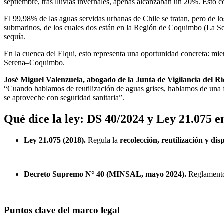
septiembre, tras lluvias invernales, apenas alcanzaban un 20%. Esto co
El 99,98% de las aguas servidas urbanas de Chile se tratan, pero de l
submarinos, de los cuales dos están en la Región de Coquimbo (La Ser
sequía.
En la cuenca del Elqui, esto representa una oportunidad concreta: mi
Serena–Coquimbo.
José Miguel Valenzuela, abogado de la Junta de Vigilancia del Rí
“Cuando hablamos de reutilización de aguas grises, hablamos de una fu
se aproveche con seguridad sanitaria”.
Qué dice la ley: DS 40/2024 y Ley 21.075 e
Ley 21.075 (2018).
Regula la
recolección, reutilización y dis
Decreto Supremo N° 40 (MINSAL, mayo 2024).
Reglamento 
Puntos clave del marco legal