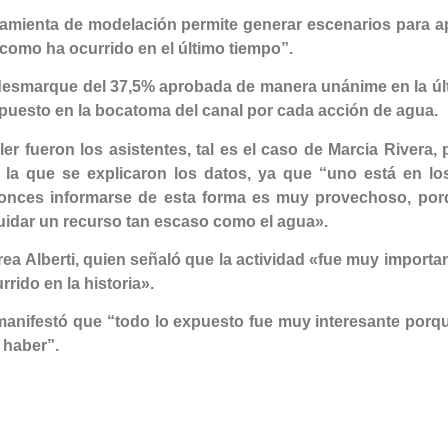
ramienta de modelación permite generar escenarios para a
 como ha ocurrido en el último tiempo”
.
e desmarque del 37,5% aprobada de manera unánime en la últ
o puesto en la bocatoma del canal por cada acción de agua.
aller fueron los asistentes, tal es el caso de Marcia River
n la que se explicaron los datos, ya que
“uno está en lo
tonces informarse de esta forma es muy provechoso, por
uidar un recurso tan escaso como el agua».
rea Alberti, quien señaló que la actividad
«fue muy important
rido en la historia».
 manifestó que
“todo lo expuesto fue muy interesante porq
 haber”.