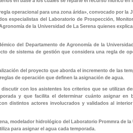
erios en base a los cuales se reparte el recurso hídrico en l
regla operacional para una zona árida», convocado por la Ju
 dos especialistas del Laboratorio de Prospección, Monit
Agronomía de la Universidad de La Serena quienes explica
cadémico del Departamento de Agronomía de la Universidad
ecto de sistema de gestión que considera una regla de o
alización del proyecto que aborda el incremento de las tem
 reglas de operación que definen la asignación de agua.
 discutir con los asistentes los criterios que se utilizan d
orada y que facilita el determinar cuánto asignar en b
con distintos actores involucrados y validados al interior
a, modelador hidrológico del Laboratorio Prommra de la UL
tiliza para asignar el agua cada temporada.