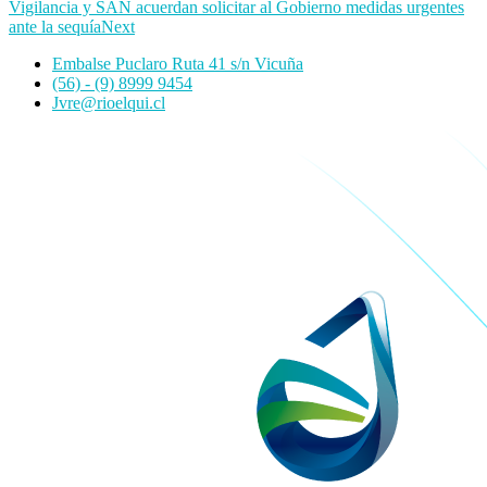
Vigilancia y SAN acuerdan solicitar al Gobierno medidas urgentes
ante la sequía
Next
Embalse Puclaro Ruta 41 s/n Vicuña
(56) - (9) 8999 9454
Jvre@rioelqui.cl