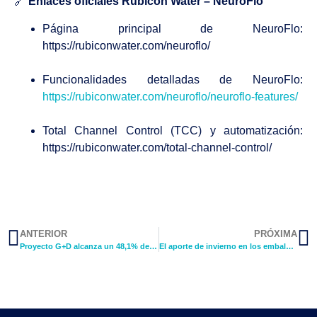
🔗
Enlaces oficiales Rubicon Water – NeuroFlo
Página principal de NeuroFlo:
https://rubiconwater.com/neuroflo/
Funcionalidades detalladas de NeuroFlo:
https://rubiconwater.com/neuroflo/neuroflo-features/
Total Channel Control (TCC) y automatización:
https://rubiconwater.com/total-channel-control/
ANTERIOR
PRÓXIMA
Proyecto G+D alcanza un 48,1% de cobertura en canales de la cuenca del Río Elqui
El aporte de invierno en los embalses del Elqui, aunque persiste déficit de precipitaciones