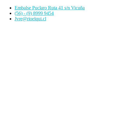
Embalse Puclaro Ruta 41 s/n Vicuña
(56) - (9) 8999 9454
Jvre@rioelqui.cl