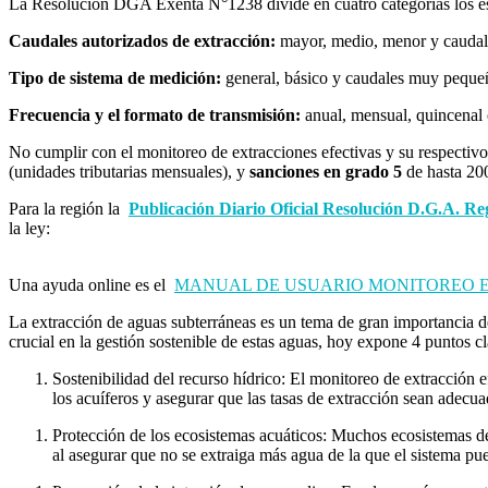
La Resolución DGA Exenta N°1238 divide en cuatro categorías los es
Caudales autorizados de extracción:
mayor, medio, menor y cauda
Tipo de sistema de medición:
general, básico y caudales muy peque
Frecuencia y el formato de transmisión:
anual, mensual, quincenal o
No cumplir con el monitoreo de extracciones efectivas y su respecti
(unidades tributarias mensuales), y
sanciones en grado 5
de hasta 2
Para la región la
Publicación Diario Oficial Resolución D.G.A. R
la ley:
Una ayuda online es el
MANUAL DE USUARIO MONITOREO E
La extracción de aguas subterráneas es un tema de gran importancia de
crucial en la gestión sostenible de estas aguas, hoy expone 4 puntos c
Sostenibilidad del recurso hídrico: El monitoreo de extracción e
los acuíferos y asegurar que las tasas de extracción sean adecu
Protección de los ecosistemas acuáticos: Muchos ecosistemas de
al asegurar que no se extraiga más agua de la que el sistema pue