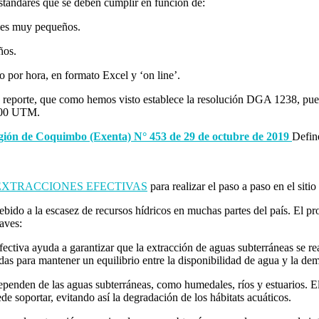
tándares que se deben cumplir en función de:
les muy pequeños.
ños.
 por hora, en formato Excel y ‘on line’.
vo reporte, que como hemos visto establece la resolución DGA 1238, pu
000 UTM.
egión de Coquimbo (Exenta) N° 453 de 29 de octubre de 2019
Defin
XTRACCIONES EFECTIVAS
para realizar el paso a paso en el siti
bido a la escasez de recursos hídricos en muchas partes del país. El p
laves:
fectiva ayuda a garantizar que la extracción de aguas subterráneas se re
adas para mantener un equilibrio entre la disponibilidad de agua y la de
penden de las aguas subterráneas, como humedales, ríos y estuarios. El
de soportar, evitando así la degradación de los hábitats acuáticos.