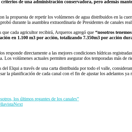
s criterios de una administración conservadora, pero además mante
n la propuesta de repetir los volúmenes de agua distribuidos en la cue
robó durante la asamblea extraordinaria de Presidentes de canales rea
s que cada agricultor recibirá, Arqueros agregó que
“nosotros tenemo
ción en 1.100 m3 por acción, totalizando 7.350m3 por acción dura
 responde directamente a las mejores condiciones hídricas registradas, s
agua. Los volúmenes actuales permiten asegurar dos temporadas más de 
del Elqui a través de una carta distribuida por todo el valle, considera
sar la planificación de cada canal con el fin de ajustar los adelantos ya 
otros, los últimos regantes de los canales”
llavista
Next