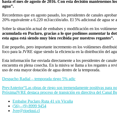
hasta el mes de agosto de 2016. Con esta decisión mantenemos lo
agua”.
Recordemos que en agosto pasado, los presidentes de canales aprobaro
20% equivalente a 6.220 m3/acción/año. El 5% adicional de agua se ap
Sobre la situación actual de embalses y modificación en los volúmene
acumulada en Puclaro, gracias a lo que pudimos aumentar la dota
esta agua está siendo muy bien recibida por nuestros regantes”.
Este pequeño, pero importante incremento en los volúmenes distribuidos
foco para la JVRE sigue siendo la eficiencia en la distribución del 
Esta información fue enviada directamente a los presidentes de canales 
encuentra en plena cosecha. En la misiva se llama a los regantes a revi
uso de esta mayor dotación de agua dentro de la temporada.
Despacho Radial – temporada riego 5% adic
Prev
Anterior
“Las obras de riego son tremendamente positivas para nos
Próxima
JVRE destaca proceso de transición en directiva del Canal Be
Embalse Puclaro Ruta 41 s/n Vicuña
(56) - (9) 8999 9454
Jvre@rioelqui.cl