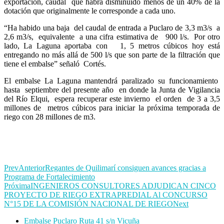
exportación, caudal que habrá disminuido menos de un 40% de la
dotación que originalmente le corresponde a cada uno.
“Ha habido una baja del caudal de entrada a Puclaro de 3,3 m3/s a
2,6 m3/s, equivalente a una cifra estimativa de 900 l/s. Por otro
lado, La Laguna aportaba con 1, 5 metros cúbicos hoy está
entregando no más allá de 500 l/s que son parte de la filtración que
tiene el embalse” señaló Cortés.
El embalse La Laguna mantendrá paralizado su funcionamiento
hasta septiembre del presente año en donde la Junta de Vigilancia
del Río Elqui, espera recuperar este invierno el orden de 3 a 3,5
millones de metros cúbicos para iniciar la próxima temporada de
riego con 28 millones de m3.
Prev
Anterior
Regantes de Quilimarí consiguen avances gracias a
Programa de Fortalecimiento
Próxima
INGENIEROS CONSULTORES ADJUDICAN CINCO
PROYECTO DE RIEGO EXTRAPREDIAL Al CONCURSO
N°15 DE LA COMISIÓN NACIONAL DE RIEGO
Next
Embalse Puclaro Ruta 41 s/n Vicuña