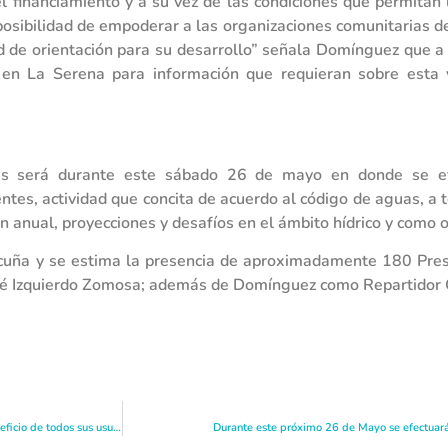
 financiamiento y a su vez de las condiciones que permitan
sibilidad de empoderar a las organizaciones comunitarias de
d de orientación para su desarrollo” señala Domínguez que a 
en La Serena para información que requieran sobre esta y
mas será durante este sábado 26 de mayo en donde se e
uentes, actividad que concita de acuerdo al código de aguas, a
n anual, proyecciones y desafíos en el ámbito hídrico y como 
Vicuña y se estima la presencia de aproximadamente 180 Pre
José Izquierdo Zomosa; además de Domínguez como Repartidor
Junta de Vigilancia Río Elqui trabaja en alianza público – privada con la CNR en beneficio de todos sus usuarios y la eficiencia hídrica
Durante este próximo 26 de Mayo se efectuar