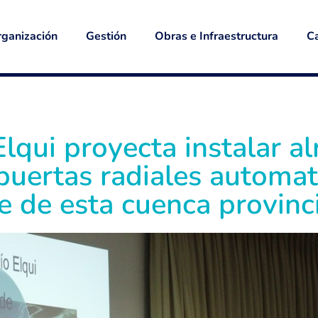
ganización
Gestión
Obras e Infraestructura
Ca
Elqui proyecta instalar a
puertas radiales automa
e de esta cuenca provinc