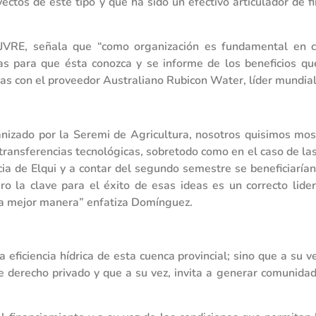
ctos de este tipo y que ha sido un efectivo articulador de f
VRE, señala que “como organización es fundamental en c
as para que ésta conozca y se informe de los beneficios q
s con el proveedor Australiano Rubicon Water, líder mundial
anizado por la Seremi de Agricultura, nosotros quisimos most
ransferencias tecnológicas, sobretodo como en el caso de la
a de Elqui y a contar del segundo semestre se beneficiarían
ro la clave para el éxito de esas ideas es un correcto lid
 la mejor manera” enfatiza Domínguez.
a eficiencia hídrica de esta cuenca provincial; sino que a su 
e derecho privado y que a su vez, invita a generar comunid