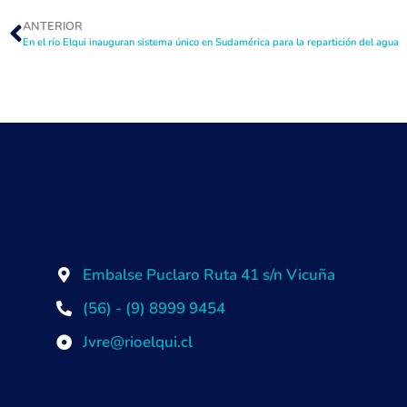
ANTERIOR
En el río Elqui inauguran sistema único en Sudamérica para la repartición del agua
Embalse Puclaro Ruta 41 s/n Vicuña
(56) - (9) 8999 9454
Jvre@rioelqui.cl