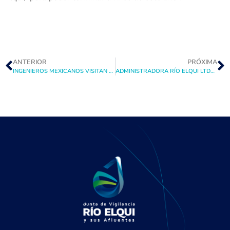
ANTERIOR
PRÓXIMA
INGENIEROS MEXICANOS VISITAN A LA JUNTA DE VIGILANCIA DEL RIO ELQUI
ADMINISTRADORA RÍO ELQUI LTDA. Y MINERA TECK CARMEN DE ANDACOLLO FIRMARON CONVENIO PARA EL FINANCIAMENTO DE PROYECTOS DE RIEGO EN PAN DE AZÚCAR