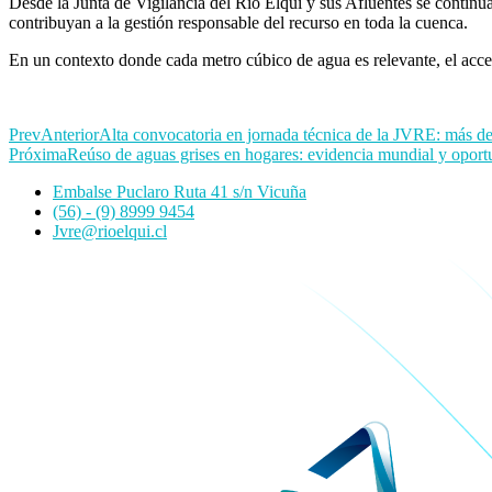
Desde la Junta de Vigilancia del Río Elqui y sus Afluentes se continu
contribuyan a la gestión responsable del recurso en toda la cuenca.
En un contexto donde cada metro cúbico de agua es relevante, el acces
Prev
Anterior
Alta convocatoria en jornada técnica de la JVRE: más de
Próxima
Reúso de aguas grises en hogares: evidencia mundial y oport
Embalse Puclaro Ruta 41 s/n Vicuña
(56) - (9) 8999 9454
Jvre@rioelqui.cl