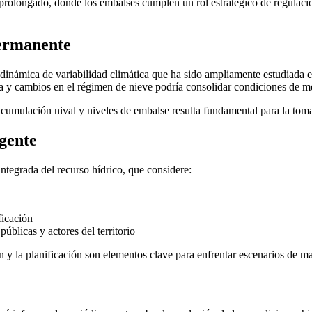
co prolongado, donde los embalses cumplen un rol estratégico de regula
permanente
 dinámica de variabilidad climática que ha sido ampliamente estudiada en
 y cambios en el régimen de nieve podría consolidar condiciones de men
acumulación nival y niveles de embalse resulta fundamental para la tom
igente
integrada del recurso hídrico, que considere:
ficación
úblicas y actores del territorio
n y la planificación son elementos clave para enfrentar escenarios de ma