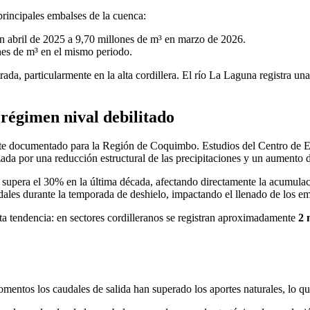
principales embalses de la cuenca:
n abril de 2025 a 9,70 millones de m³ en marzo de 2026.
nes de m³ en el mismo periodo.
rada, particularmente en la alta cordillera. El río La Laguna registra u
 régimen nival debilitado
te documentado para la Región de Coquimbo. Estudios del Centro de E
izada por una reducción estructural de las precipitaciones y un aumento 
supera el 30% en la última década, afectando directamente la acumulación
dales durante la temporada de deshielo, impactando el llenado de los em
sta tendencia: en sectores cordilleranos se registran aproximadamente
2 
momentos los caudales de salida han superado los aportes naturales, lo 