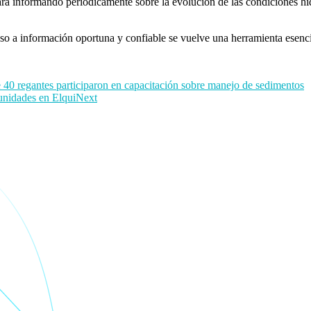
ará informando periódicamente sobre la evolución de las condiciones hid
o a información oportuna y confiable se vuelve una herramienta esencia
 40 regantes participaron en capacitación sobre manejo de sedimentos
unidades en Elqui
Next