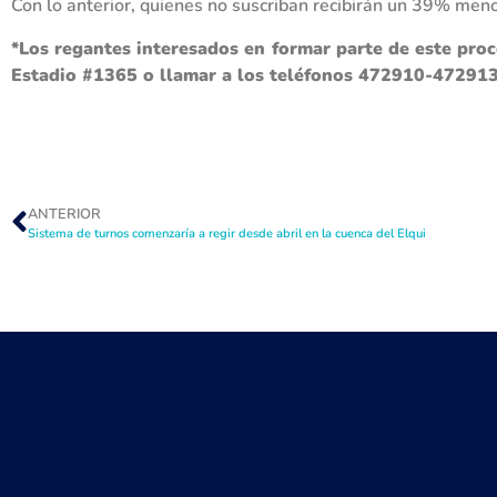
Con lo anterior, quienes no suscriban recibirán un 39% men
*Los regantes interesados en formar parte de este proce
Estadio #1365 o llamar a los teléfonos 472910-472913 
ANTERIOR
Sistema de turnos comenzaría a regir desde abril en la cuenca del Elqui