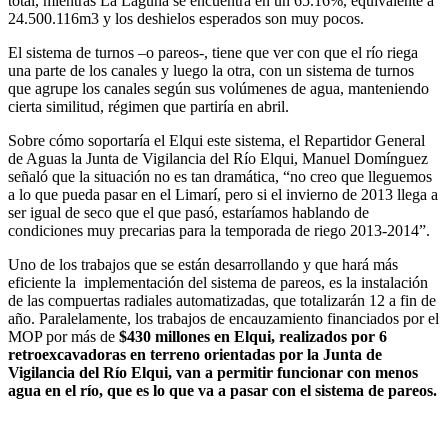
total, mientras La Laguna se encuentra en un 65.16%, equivalente a
24.500.116m3 y los deshielos esperados son muy pocos.
El sistema de turnos –o pareos-, tiene que ver con que el río riega
una parte de los canales y luego la otra, con un sistema de turnos
que agrupe los canales según sus volúmenes de agua, manteniendo
cierta similitud, régimen que partiría en abril.
Sobre cómo soportaría el Elqui este sistema, el Repartidor General
de Aguas la Junta de Vigilancia del Río Elqui, Manuel Domínguez
señaló que la situación no es tan dramática, “no creo que lleguemos
a lo que pueda pasar en el Limarí, pero si el invierno de 2013 llega a
ser igual de seco que el que pasó, estaríamos hablando de
condiciones muy precarias para la temporada de riego 2013-2014”.
Uno de los trabajos que se están desarrollando y que hará más
eficiente la implementación del sistema de pareos, es la instalación
de las compuertas radiales automatizadas, que totalizarán 12 a fin de
año. Paralelamente, los trabajos de encauzamiento financiados por el
MOP por más de
$430 millones en Elqui, realizados por 6
retroexcavadoras en terreno orientadas por la Junta de
Vigilancia del Río Elqui, van a permitir funcionar con menos
agua en el río, que es lo que va a pasar con el sistema de pareos.