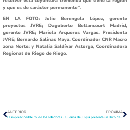
resolver esta coyuntura tremenda que tiene la región
y que es de carácter permanente”
.
EN LA FOTO: Julio Berengela López, gerente
proyectos JVRE; Dagoberto Bettancourt Madrid,
gerente JVRE; Mariela Arqueros Vargas, Presidenta
JVRE; Bernardo Salinas Maya, Coordinador CNR Macro
zona Norte; y Natalia Saldívar Astorga, Coordinadora
Regional de Riego de Riego.
ANTERIOR
PRÓXIMA
El imprescindible rol de los celadores en la cuenca del Elqui
Cuenca del Elqui presenta un 84% de déficit de nieve caída respecto de un año normal