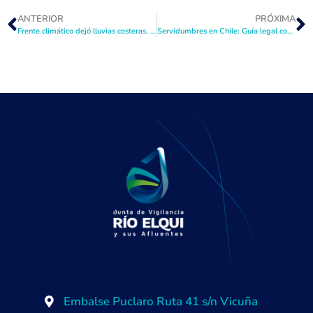
ANTERIOR
PRÓXIMA
Frente climático dejó lluvias costeras, pero sin impacto relevante en la cuenca del Elqui
Servidumbres en Chile: Guía legal completa en el uso de aguas y canales de riego
Embalse Puclaro Ruta 41 s/n Vicuña