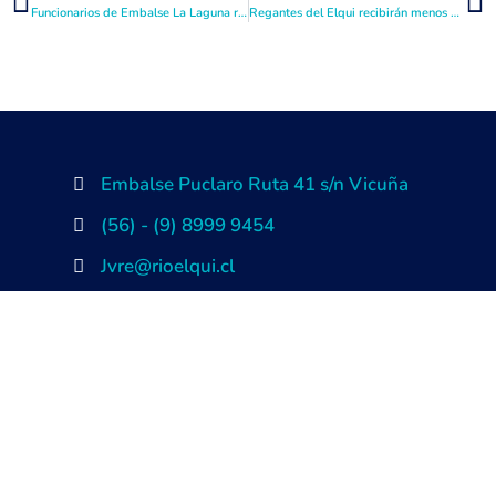
Funcionarios de Embalse La Laguna reciben formación en primero auxilios
Regantes del Elqui recibirán menos agua a partir de mayo
Embalse Puclaro Ruta 41 s/n Vicuña
(56) - (9) 8999 9454
Jvre@rioelqui.cl