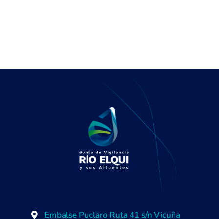
Embalse Puclaro Ruta 41 s/n Vicuña