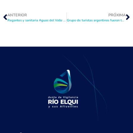
ANTERIOR
PRÓXIMA
Regantes y sanitaria Aguas del Valle llaman a bañistas a cuidar el río Elqui durante este verano
Grupo de turistas argentinos fueron temporalmente acogidos en Embalse La Laguna tras corte en Paso de Agua Negra