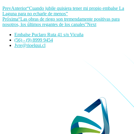
Prev
Anterior
“Cuando jubile quisiera tener mi propio embalse La
Laguna para no echarle de menos”
Próxima
“Las obras de riego son tremendamente positivas para
nosotros, los últimos regantes de los canales”
Next
Embalse Puclaro Ruta 41 s/n Vicuña
(56) - (9) 8999 9454
Jvre@rioelqui.cl