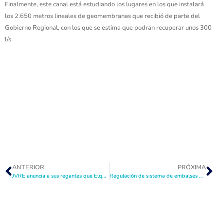
Finalmente, este canal está estudiando los lugares en los que instalará
los 2.650 metros lineales de geomembranas que recibió de parte del
Gobierno Regional, con los que se estima que podrán recuperar unos 300
l/s.
ANTERIOR
PRÓXIMA
JVRE anuncia a sus regantes que Elqui no tendrá pareos esta temporada
Regulación de sistema de embalses del Elqui pasará del Puclaro a La Laguna la próxima temporada