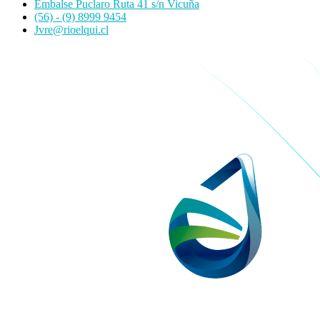
Embalse Puclaro Ruta 41 s/n Vicuña
(56) - (9) 8999 9454
Jvre@rioelqui.cl