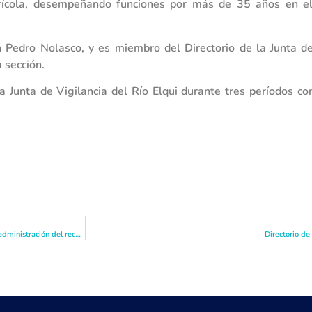
grícola, desempeñando funciones por más de 35 años en el
Pedro Nolasco, y es miembro del Directorio de la Junta de 
 sección.
la Junta de Vigilancia del Río Elqui durante tres períodos 
Alberto Manzanares: “La JVRE ha sido un ejemplo sobre cómo realizar una correcta administración del recurso en épocas complejas como las que estamos viviendo”
Directorio de