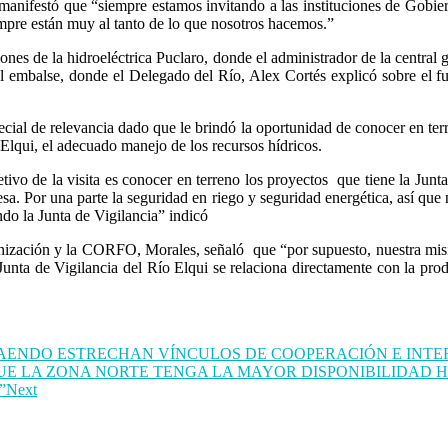
o manifestó que “siempre estamos invitando a las instituciones de Gobi
pre están muy al tanto de lo que nosotros hacemos.”
iones de la hidroeléctrica Puclaro, donde el administrador de la central 
el embalse, donde el Delegado del Río, Alex Cortés explicó sobre el f
cial de relevancia dado que le brindó la oportunidad de conocer en terr
 Elqui, el adecuado manejo de los recursos hídricos.
etivo de la visita es conocer en terreno los proyectos que tiene la Junt
esa. Por una parte la seguridad en riego y seguridad energética, así que
do la Junta de Vigilancia” indicó
rganización y la CORFO, Morales, señaló que “por supuesto, nuestra mi
 Junta de Vigilancia del Río Elqui se relaciona directamente con la pro
UTAENDO ESTRECHAN VÍNCULOS DE COOPERACIÓN E INT
E LA ZONA NORTE TENGA LA MAYOR DISPONIBILIDAD 
”
Next