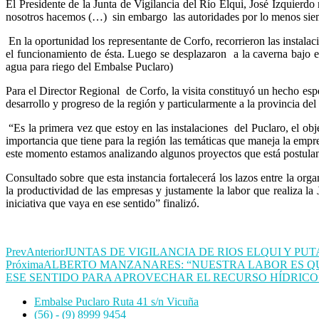
El Presidente de la Junta de Vigilancia del Río Elqui, José Izquierd
nosotros hacemos (…) sin embargo las autoridades por lo menos siem
En la oportunidad los representante de Corfo, recorrieron las instalac
el funcionamiento de ésta. Luego se desplazaron a la caverna bajo 
agua para riego del Embalse Puclaro)
Para el Director Regional de Corfo, la visita constituyó un hecho espe
desarrollo y progreso de la región y particularmente a la provincia del
“Es la primera vez que estoy en las instalaciones del Puclaro, el obj
importancia que tiene para la región las temáticas que maneja la empr
este momento estamos analizando algunos proyectos que está postulan
Consultado sobre que esta instancia fortalecerá los lazos entre la o
la productividad de las empresas y justamente la labor que realiza la
iniciativa que vaya en ese sentido” finalizó.
Prev
Anterior
JUNTAS DE VIGILANCIA DE RIOS ELQUI Y P
Próxima
ALBERTO MANZANARES: “NUESTRA LABOR ES QU
ESE SENTIDO PARA APROVECHAR EL RECURSO HÍDRICO
Embalse Puclaro Ruta 41 s/n Vicuña
(56) - (9) 8999 9454