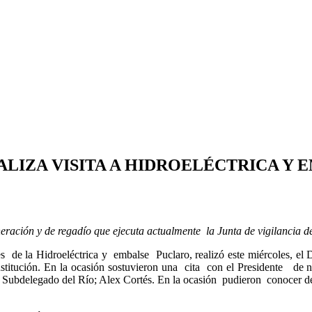
LIZA VISITA A HIDROELÉCTRICA Y
eración y de regadío que ejecuta actualmente la Junta de vigilancia del
es de la Hidr
oeléctrica y embalse Puclaro, realizó este miércoles, e
nstitución. En la ocasión sostuvieron una cita con el Presidente de n
delegado del Río; Alex Cortés. En la ocasión pudieron conocer de man