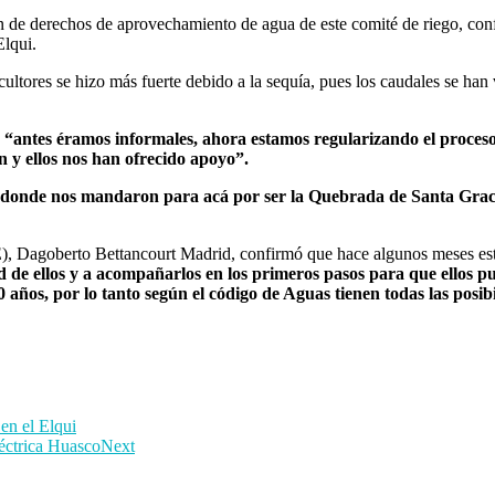
ión de derechos de aprovechamiento de agua de este comité de riego, co
Elqui.
ricultores se hizo más fuerte debido a la sequía, pues los caudales se h
e
“antes éramos informales, ahora estamos regularizando el proceso
n y ellos nos han ofrecido apoyo”.
 donde nos mandaron para acá por ser la Quebrada de Santa Gracia 
VRE), Dagoberto Bettancourt Madrid, confirmó que hace algunos meses es
ad de ellos y a acompañarlos en los primeros pasos para que ellos 
años, por lo tanto según el código de Aguas tienen todas las posib
en el Elqui
léctrica Huasco
Next