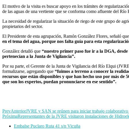
El motivo de la visita es buscar apoyo en los trámites de regularizac
de las aguas de una vertiente que se conforma como afluente del Río 
La necesidad de regularizar la situación de riego de este grupo de ag
propietarios del sector.
El Presidente de esta agrupación, Ramón González Flores, señaló qu
en el tema del agua, porque nos falta guía para esta regularizació
González detalló que
“nuestro primer paso fue ir a la DGA, desde
pertenecían a la Junta de Vigilancia”.
Por su parte, el Gerente de la Junta de Vigilancia del Río Elqui (J
formalizarse, agregando que
“fuimos a terreno a conocer la realid
recursos que están disponibles y que han hecho uso por más de 50 
que son los expertos, puedan pronunciarse en ese sentido”.
Prev
Anterior
JVRE y SAN se reúnen para iniciar trabajo colaborativo 
Próxima
Representantes de la JVRE visitaron instalaciones de Hidroe
Embalse Puclaro Ruta 41 s/n Vicuña