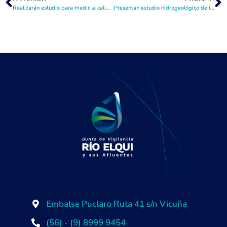
Realizarán estudio para medir la calidad del agua en el Río Elqui
Presentan estudio hidrogeológico de los pozos de sequía
Embalse Puclaro Ruta 41 s/n Vicuña
(56) - (9) 8999 9454