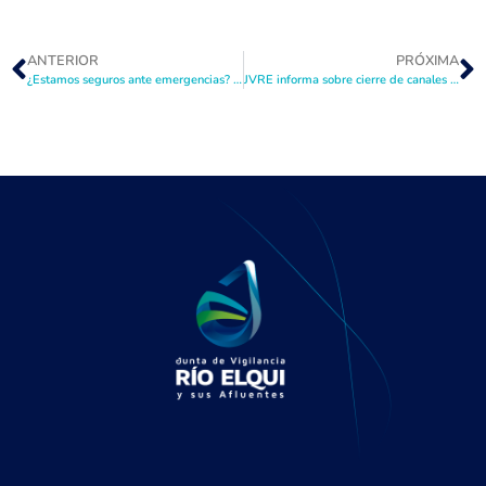
ANTERIOR
PRÓXIMA
¿Estamos seguros ante emergencias? JVRE entrega detalles en Vicuña
JVRE informa sobre cierre de canales ante sistema frontal