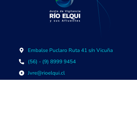
Embalse Puclaro Ruta 41 s/n Vicuña
(56) - (9) 8999 9454
Jvre@rioelqui.cl