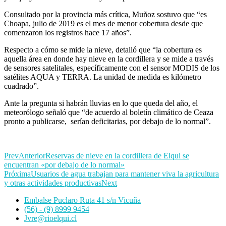
Consultado por la provincia más crítica, Muñoz sostuvo que “es
Choapa, julio de 2019 es el mes de menor cobertura desde que
comenzaron los registros hace 17 años”.
Respecto a cómo se mide la nieve, detalló que “la cobertura es
aquella área en donde hay nieve en la cordillera y se mide a través
de sensores satelitales, específicamente con el sensor MODIS de los
satélites AQUA y TERRA. La unidad de medida es kilómetro
cuadrado”.
Ante la pregunta si habrán lluvias en lo que queda del año, el
meteorólogo señaló que “de acuerdo al boletín climático de Ceaza
pronto a publicarse, serían deficitarias, por debajo de lo normal”.
Prev
Anterior
Reservas de nieve en la cordillera de Elqui se
encuentran «por debajo de lo normal»
Próxima
Usuarios de agua trabajan para mantener viva la agricultura
y otras actividades productivas
Next
Embalse Puclaro Ruta 41 s/n Vicuña
(56) - (9) 8999 9454
Jvre@rioelqui.cl