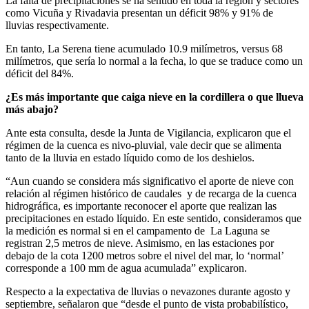
La falta de precipitaciones se ha sentido en toda la región y sectores
como Vicuña y Rivadavia presentan un déficit 98% y 91% de
lluvias respectivamente.
En tanto, La Serena tiene acumulado 10.9 milímetros, versus 68
milímetros, que sería lo normal a la fecha, lo que se traduce como un
déficit del 84%.
¿Es más importante que caiga nieve en la cordillera o que llueva
más abajo?
Ante esta consulta, desde la Junta de Vigilancia, explicaron que el
régimen de la cuenca es nivo-pluvial, vale decir que se alimenta
tanto de la lluvia en estado líquido como de los deshielos.
“Aun cuando se considera más significativo el aporte de nieve con
relación al régimen histórico de caudales y de recarga de la cuenca
hidrográfica, es importante reconocer el aporte que realizan las
precipitaciones en estado líquido. En este sentido, consideramos que
la medición es normal si en el campamento de La Laguna se
registran 2,5 metros de nieve. Asimismo, en las estaciones por
debajo de la cota 1200 metros sobre el nivel del mar, lo ‘normal’
corresponde a 100 mm de agua acumulada” explicaron.
Respecto a la expectativa de lluvias o nevazones durante agosto y
septiembre, señalaron que “desde el punto de vista probabilístico,