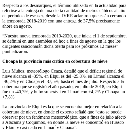
Respecto a los desmarques, el término utilizado en la actualidad para
referirse a la entrega de una cierta cantidad de metros cúbicos al año
en periodos de escasez, desde la JVRE aclararon que están cerrando
la temporada 2018-2019 con una entrega de 37,5% precisamente
ahora en agosto.
“Nuestra nueva temporada 2019-2020, que inicia el 1 de septiembre,
se definirá en una asamblea ad hoc a fines de agosto en la que los
dirigentes sancionarán dicha oferta para los próximos 12 meses”
puntualizaron.
Choapa la provincia más crítica en cobertura de nieve
Luis Muñoz, meteorólogo Ceaza, detalló que el déficit regional de
nieve alcanza el -35%, en Elqui es del -25,8%, en Limarí alcanza el
-46,2% y en Choapa el -37,5%, hasta el mes de julio. Respecto a la
cobertura que se registró el año pasado, en julio de 2018, en Elqui
fue un -40,3%, y hubo superávit en Limarí con +4,2% y Choapa un
+7,8%.
La provincia de Elqui es la que se encuentra mejor en relación a la
cobertura de nieve, en donde el experto señaló que “esto se puede
observar por un fenómeno meteorológico, que a fines de julio afectó
a Atacama y Coquimbo, en donde la nieve se concentró en Huasco
y Elqui y casi nada en Limarí y Choapa”.