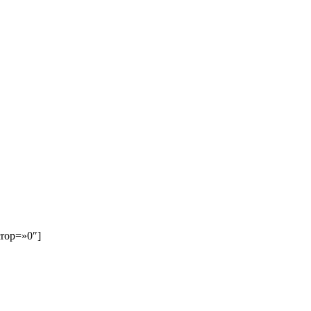
crop=»0″]