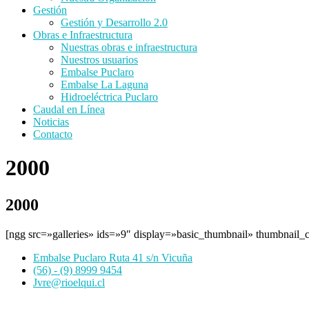
Gestión
Gestión y Desarrollo 2.0
Obras e Infraestructura
Nuestras obras e infraestructura
Nuestros usuarios
Embalse Puclaro
Embalse La Laguna
Hidroeléctrica Puclaro
Caudal en Línea
Noticias
Contacto
2000
2000
[ngg src=»galleries» ids=»9″ display=»basic_thumbnail» thumbnail_
Embalse Puclaro Ruta 41 s/n Vicuña
(56) - (9) 8999 9454
Jvre@rioelqui.cl