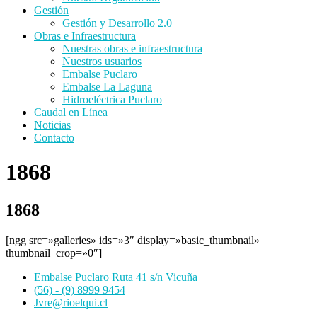
Gestión
Gestión y Desarrollo 2.0
Obras e Infraestructura
Nuestras obras e infraestructura
Nuestros usuarios
Embalse Puclaro
Embalse La Laguna
Hidroeléctrica Puclaro
Caudal en Línea
Noticias
Contacto
1868
1868
[ngg src=»galleries» ids=»3″ display=»basic_thumbnail»
thumbnail_crop=»0″]
Embalse Puclaro Ruta 41 s/n Vicuña
(56) - (9) 8999 9454
Jvre@rioelqui.cl